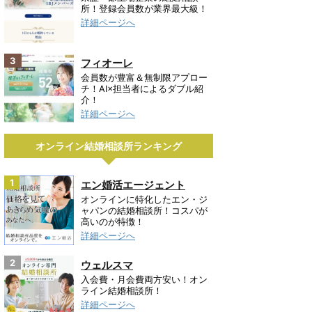
所！登録会員数が業界最大級！
詳細ページへ
3
フィオーレ
会員数が豊富＆無制限アプロー
チ！AI×担当者によるダブル紹
介！
詳細ページへ
オンライン結婚相談所ランキング
1
エン婚活エージェント
オンラインに特化したエン・ジ
ャパンの結婚相談所！コスパが
高いのが特徴！
詳細ページへ
2
ウェルスマ
入会費・月会費両方安い！オン
ライン結婚相談所！
詳細ページへ