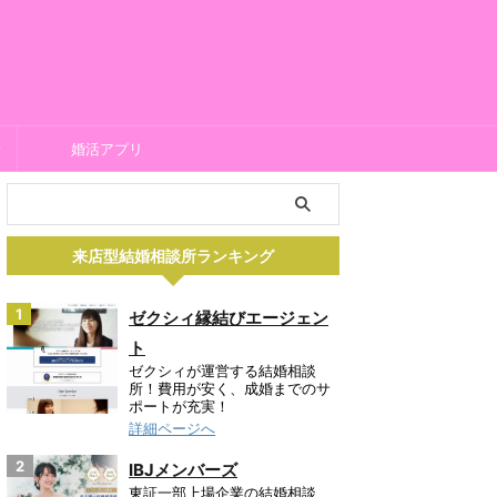
所
婚活アプリ
来店型結婚相談所ランキング
1
ゼクシィ縁結びエージェン
ト
ゼクシィが運営する結婚相談
所！費用が安く、成婚までのサ
ポートが充実！
詳細ページへ
2
IBJメンバーズ
東証一部上場企業の結婚相談