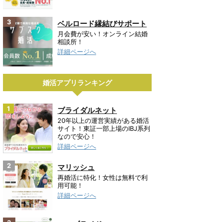
3
ベルロード縁結びサポート
月会費が安い！オンライン結婚
相談所！
詳細ページへ
婚活アプリランキング
1
ブライダルネット
20年以上の運営実績がある婚活
サイト！東証一部上場のIBJ系列
なので安心！
詳細ページへ
2
マリッシュ
再婚活に特化！女性は無料で利
用可能！
詳細ページへ