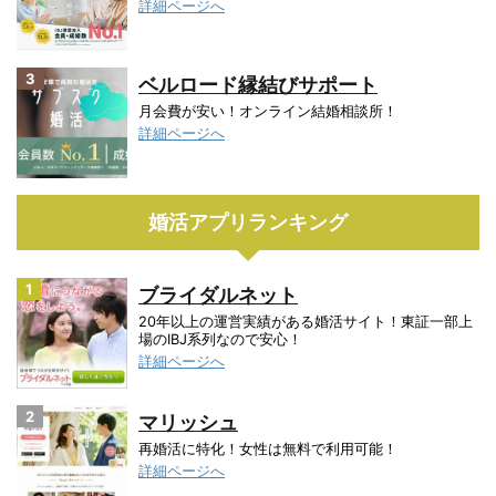
詳細ページへ
3
ベルロード縁結びサポート
月会費が安い！オンライン結婚相談所！
詳細ページへ
婚活アプリランキング
1
ブライダルネット
20年以上の運営実績がある婚活サイト！東証一部上
場のIBJ系列なので安心！
詳細ページへ
2
マリッシュ
再婚活に特化！女性は無料で利用可能！
詳細ページへ