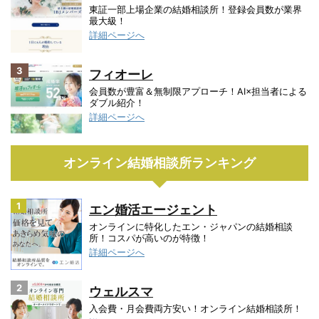
東証一部上場企業の結婚相談所！登録会員数が業界
最大級！
詳細ページへ
3
フィオーレ
会員数が豊富＆無制限アプローチ！AI×担当者による
ダブル紹介！
詳細ページへ
オンライン結婚相談所ランキング
1
エン婚活エージェント
オンラインに特化したエン・ジャパンの結婚相談
所！コスパが高いのが特徴！
詳細ページへ
2
ウェルスマ
入会費・月会費両方安い！オンライン結婚相談所！