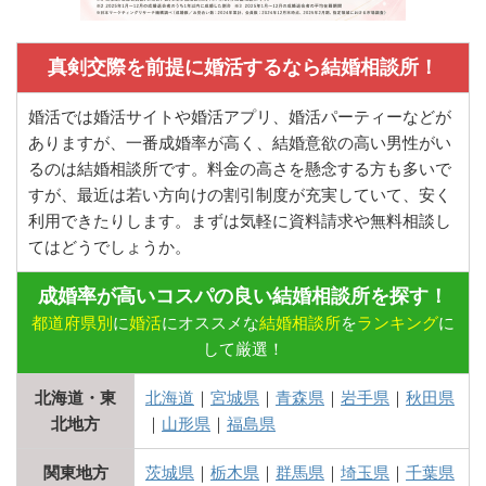
真剣交際を前提に婚活するなら結婚相談所！
婚活では婚活サイトや婚活アプリ、婚活パーティーなどが
ありますが、一番成婚率が高く、結婚意欲の高い男性がい
るのは結婚相談所です。料金の高さを懸念する方も多いで
すが、最近は若い方向けの割引制度が充実していて、安く
利用できたりします。まずは気軽に資料請求や無料相談し
てはどうでしょうか。
成婚率が高いコスパの良い結婚相談所を探す！
都道府県別
に
婚活
にオススメな
結婚相談所
を
ランキング
に
して厳選！
北海道・東
北海道
｜
宮城県
｜
青森県
｜
岩手県
｜
秋田県
北地方
｜
山形県
｜
福島県
関東地方
茨城県
｜
栃木県
｜
群馬県
｜
埼玉県
｜
千葉県