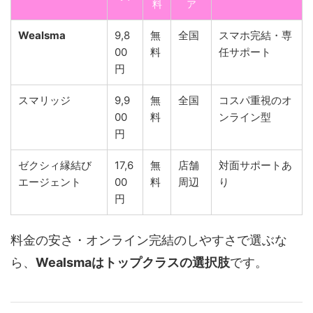
料
ア
Wealsma
9,8
無
全国
スマホ完結・専
00
料
任サポート
円
スマリッジ
9,9
無
全国
コスパ重視のオ
00
料
ンライン型
円
ゼクシィ縁結び
17,6
無
店舗
対面サポートあ
エージェント
00
料
周辺
り
円
料金の安さ・オンライン完結のしやすさで選ぶな
ら、
Wealsmaはトップクラスの選択肢
です。