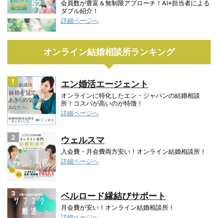
会員数が豊富＆無制限アプローチ！AI×担当者による
ダブル紹介！
詳細ページへ
オンライン結婚相談所ランキング
1
エン婚活エージェント
オンラインに特化したエン・ジャパンの結婚相談
所！コスパが高いのが特徴！
詳細ページへ
2
ウェルスマ
入会費・月会費両方安い！オンライン結婚相談所！
詳細ページへ
3
ベルロード縁結びサポート
月会費が安い！オンライン結婚相談所！
詳細ページへ