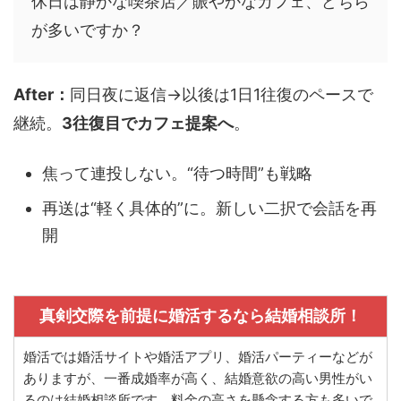
休日は静かな喫茶店／賑やかなカフェ、どちら
が多いですか？
After：
同日夜に返信→以後は1日1往復のペースで
継続。
3往復目でカフェ提案へ
。
焦って連投しない。“待つ時間”も戦略
再送は“軽く具体的”に。新しい二択で会話を再
開
真剣交際を前提に婚活するなら結婚相談所！
婚活では婚活サイトや婚活アプリ、婚活パーティーなどが
ありますが、一番成婚率が高く、結婚意欲の高い男性がい
るのは結婚相談所です。料金の高さを懸念する方も多いで