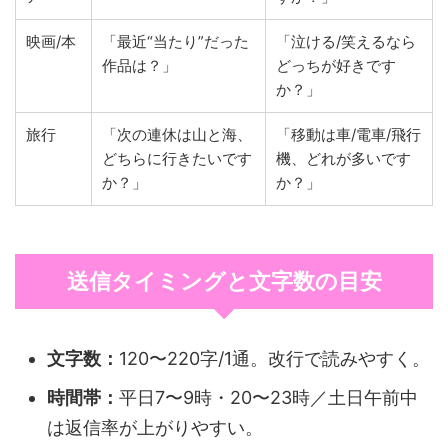
映画/本
「最近“当たり”だった
「泣ける/笑えるなら
作品は？」
どっちが好きです
か？」
旅行
「次の連休は山と海、
「移動は車/電車/飛行
どちらに行きたいです
機、どれが多いです
か？」
か？」
送信タイミングと文字数の目安
文字数：
120〜220字/1通。改行で読みやすく。
時間帯：
平日7〜9時・20〜23時／土日午前中
は返信率が上がりやすい。