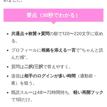
要点（30秒でわかる）
共通点→称賛→質問
の順で120〜220文字に収め
る。
プロフィールに
根拠を添える一言
で“ちゃんと読
んだ感”。
質問は
二択/三択
で答えやすく。
送信は
相手のログインが多い時間
（通勤前・
夜）を狙う。
既読スルーは48〜72時間待ち、
軽い再開フック
で1回だけ。