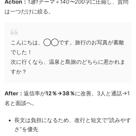
Action：
1通1テーマ＋140〜200字
に圧縮し、質問
は一つだけに絞る。
こんにちは、◯◯です。旅行のお写真が素敵
でした！
次に行くなら、温泉と島旅のどちらに惹かれま
すか？
After：
返信率が
12％→38％
に改善。3人と通話→1
名と面談へ。
長文は負担になるため、改行と短文で“読みやす
さ”を優先