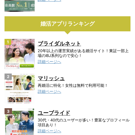
婚活アプリランキング
1
ブライダルネット
20年以上の運営実績がある婚活サイト！東証一部上
場のIBJ系列なので安心！
詳細ページへ
2
マリッシュ
再婚活に特化！女性は無料で利用可能！
詳細ページへ
3
ユーブライド
30代・40代のユーザーが多い！豊富なプロフィール
項目あり！
詳細ページへ