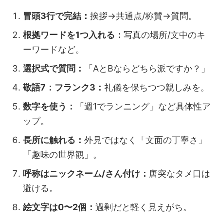
冒頭3行で完結：
挨拶→共通点/称賛→質問。
根拠ワードを1つ入れる：
写真の場所/文中のキ
ーワードなど。
選択式で質問：
「AとBならどちら派ですか？」
敬語7：フランク3：
礼儀を保ちつつ親しみを。
数字を使う：
「週1でランニング」など具体性ア
ップ。
長所に触れる：
外見ではなく「文面の丁寧さ」
「趣味の世界観」。
呼称はニックネーム/さん付け：
唐突なタメ口は
避ける。
絵文字は0〜2個：
過剰だと軽く見えがち。