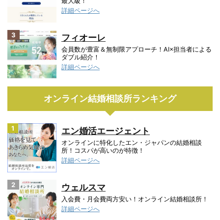
最大級！
詳細ページへ
3
フィオーレ
会員数が豊富＆無制限アプローチ！AI×担当者による
ダブル紹介！
詳細ページへ
オンライン結婚相談所ランキング
1
エン婚活エージェント
オンラインに特化したエン・ジャパンの結婚相談
所！コスパが高いのが特徴！
詳細ページへ
2
ウェルスマ
入会費・月会費両方安い！オンライン結婚相談所！
詳細ページへ