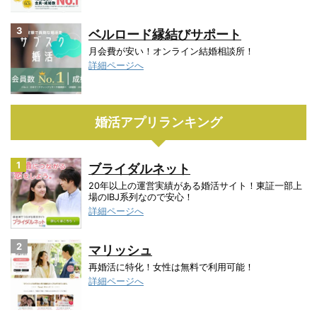
3
ベルロード縁結びサポート
月会費が安い！オンライン結婚相談所！
詳細ページへ
婚活アプリランキング
1
ブライダルネット
20年以上の運営実績がある婚活サイト！東証一部上
場のIBJ系列なので安心！
詳細ページへ
2
マリッシュ
再婚活に特化！女性は無料で利用可能！
詳細ページへ