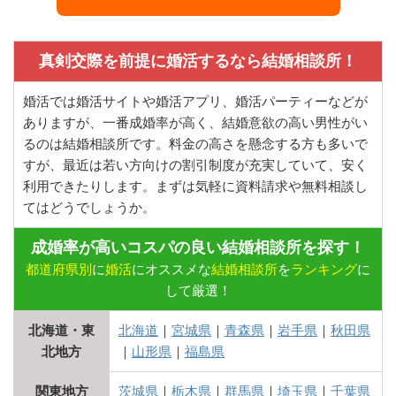
真剣交際を前提に婚活するなら結婚相談所！
婚活では婚活サイトや婚活アプリ、婚活パーティーなどが
ありますが、一番成婚率が高く、結婚意欲の高い男性がい
るのは結婚相談所です。料金の高さを懸念する方も多いで
すが、最近は若い方向けの割引制度が充実していて、安く
利用できたりします。まずは気軽に資料請求や無料相談し
てはどうでしょうか。
成婚率が高いコスパの良い結婚相談所を探す！
都道府県別
に
婚活
にオススメな
結婚相談所
を
ランキング
に
して厳選！
北海道・東
北海道
｜
宮城県
｜
青森県
｜
岩手県
｜
秋田県
北地方
｜
山形県
｜
福島県
関東地方
茨城県
｜
栃木県
｜
群馬県
｜
埼玉県
｜
千葉県