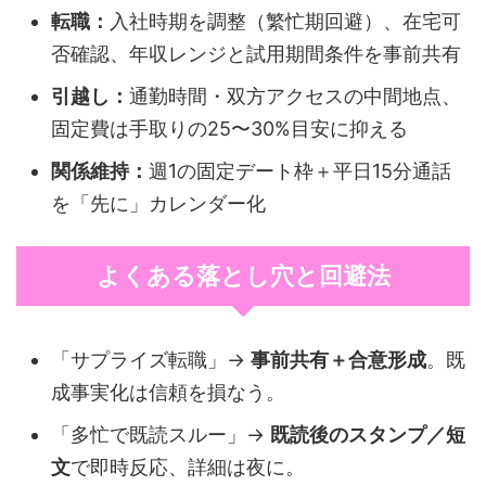
転職：
入社時期を調整（繁忙期回避）、在宅可
否確認、年収レンジと試用期間条件を事前共有
引越し：
通勤時間・双方アクセスの中間地点、
固定費は手取りの25〜30%目安に抑える
関係維持：
週1の固定デート枠＋平日15分通話
を「先に」カレンダー化
よくある落とし穴と回避法
「サプライズ転職」→
事前共有＋合意形成
。既
成事実化は信頼を損なう。
「多忙で既読スルー」→
既読後のスタンプ／短
文
で即時反応、詳細は夜に。