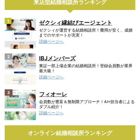
来店型結婚相談所ランキング
1
ゼクシィ縁結びエージェント
ゼクシィが運営する結婚相談所！費用が安く、成婚
までのサポートが充実！
詳細ページへ
2
IBJメンバーズ
東証一部上場企業の結婚相談所！登録会員数が業界
最大級！
詳細ページへ
3
フィオーレ
会員数が豊富＆無制限アプローチ！AI×担当者による
ダブル紹介！
詳細ページへ
オンライン結婚相談所ランキング