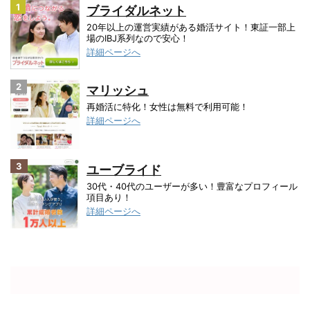
1
ブライダルネット
20年以上の運営実績がある婚活サイト！東証一部上
場のIBJ系列なので安心！
詳細ページへ
2
マリッシュ
再婚活に特化！女性は無料で利用可能！
詳細ページへ
3
ユーブライド
30代・40代のユーザーが多い！豊富なプロフィール
項目あり！
詳細ページへ