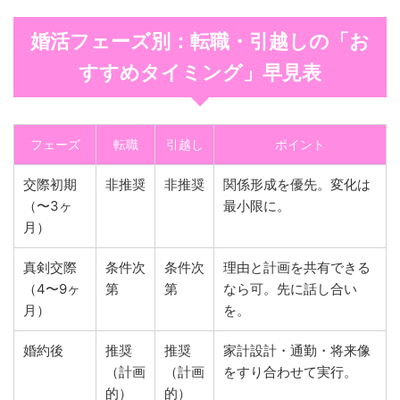
婚活フェーズ別：転職・引越しの「お
すすめタイミング」早見表
フェーズ
転職
引越し
ポイント
交際初期
非推奨
非推奨
関係形成を優先。変化は
（〜3ヶ
最小限に。
月）
真剣交際
条件次
条件次
理由と計画を共有できる
（4〜9ヶ
第
第
なら可。先に話し合い
月）
を。
婚約後
推奨
推奨
家計設計・通勤・将来像
（計画
（計画
をすり合わせて実行。
的）
的）