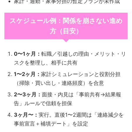
家計・通勤・家事分担の暫定プランが未作成
スケジュール例：関係を崩さない進め
方（目安）
0〜1ヶ月：
転職／引越しの理由・メリット・リ
スクを整理し、相手に共有
1〜2ヶ月：
家計シミュレーションと役割分担
（掃除・買い出し・連絡頻度）を合意
2〜3ヶ月：
面接・内見は「事前共有→結果報
告」ルールで信頼を担保
3ヶ月〜：
実行。直後1〜2週間は「連絡減少を
事前宣言＋補填デート」を設定