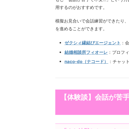
用するのがおすすめです。
模擬お見合いで会話練習ができたり、
を進めることができます。
ゼクシィ縁結びエージェント
：
結婚相談所フィオーレ
：プロフ
naco-do（ナコード）
：チャッ
【体験談】会話が苦