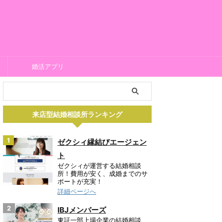
所
婚活アプリ
来店型結婚相談所ランキング
1
ゼクシィ縁結びエージェン
ト
ゼクシィが運営する結婚相談
所！費用が安く、成婚までのサ
ポートが充実！
詳細ページへ
2
IBJメンバーズ
東証一部上場企業の結婚相談