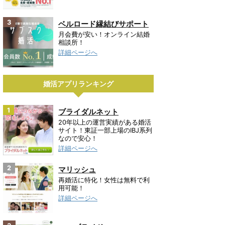
3
ベルロード縁結びサポート
月会費が安い！オンライン結婚
相談所！
詳細ページへ
婚活アプリランキング
1
ブライダルネット
20年以上の運営実績がある婚活
サイト！東証一部上場のIBJ系列
なので安心！
詳細ページへ
2
マリッシュ
再婚活に特化！女性は無料で利
用可能！
詳細ページへ