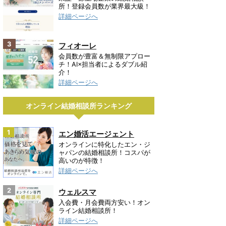
所！登録会員数が業界最大級！
詳細ページへ
3
フィオーレ
会員数が豊富＆無制限アプロー
チ！AI×担当者によるダブル紹
介！
詳細ページへ
オンライン結婚相談所ランキング
1
エン婚活エージェント
オンラインに特化したエン・ジ
ャパンの結婚相談所！コスパが
高いのが特徴！
詳細ページへ
2
ウェルスマ
入会費・月会費両方安い！オン
ライン結婚相談所！
詳細ページへ