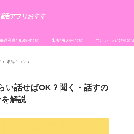
都道府県別結婚相談所
来店型結婚相談所
オンライン結婚相談
グ
>
婚活のコツ
>
らい話せばOK？聞く・話すの
ンを解説