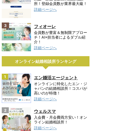
所！登録会員数が業界最大級！
詳細ページへ
3
フィオーレ
会員数が豊富＆無制限アプロー
チ！AI×担当者によるダブル紹
介！
詳細ページへ
オンライン結婚相談所ランキング
1
エン婚活エージェント
オンラインに特化したエン・ジ
ャパンの結婚相談所！コスパが
高いのが特徴！
詳細ページへ
2
ウェルスマ
入会費・月会費両方安い！オン
ライン結婚相談所！
詳細ページへ