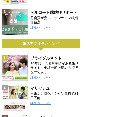
3
ベルロード縁結びサポート
月会費が安い！オンライン結婚
相談所！
詳細ページへ
婚活アプリランキング
1
ブライダルネット
20年以上の運営実績がある婚活
サイト！東証一部上場のIBJ系列
なので安心！
詳細ページへ
2
マリッシュ
再婚活に特化！女性は無料で利
用可能！
詳細ページへ