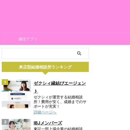
所
婚活アプリ
来店型結婚相談所ランキング
1
ゼクシィ縁結びエージェン
ト
ゼクシィが運営する結婚相談
所！費用が安く、成婚までのサ
ポートが充実！
詳細ページへ
2
IBJメンバーズ
東証一部上場企業の結婚相談