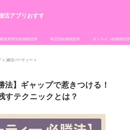
都道府県別結婚相談所
来店型結婚相談所
オンライン結婚相談
グ
>
婚活パーティー
>
勝法】ギャップで惹きつける！
残すテクニックとは？